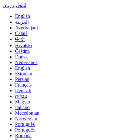
انتخاب زبان
English
العربية
Azerbaijani
Català
中文
Hrvatski
Čeština
Dansk
Nederlands
English
Estonian
Persian
Français
Deutsch
עברית
Magyar
Italiano
Macedonian
Norwegian
Português
Português
Română