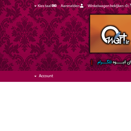
Kies taal
Aanmelden
Winkelwagen bekijken (
0
)
Account